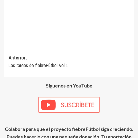
Navegación
Anterior:
Las tareas de fiebreFútbol Vol.1
de
entradas
Síguenos en YouTube
Colabora para que el proyecto fiebreFútbol siga creciendo.
Puedes hacerlo con una pequeña donación. Tu aportación