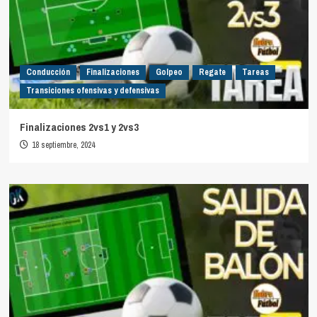
Conducción
Finalizaciones
Golpeo
Regate
Tareas
Transiciones ofensivas y defensivas
Finalizaciones 2vs1 y 2vs3
18 septiembre, 2024