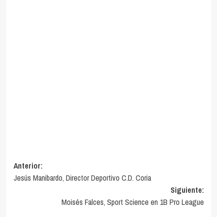
Navegación
Anterior:
Jesús Manibardo, Director Deportivo C.D. Coria
de
Siguiente:
entradas
Moisés Falces, Sport Science en 1B Pro League