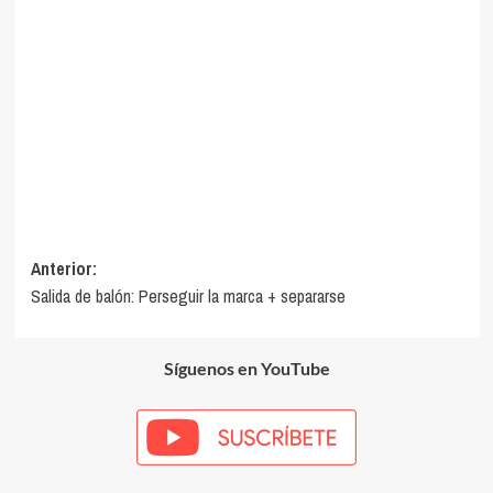
Navegación
Anterior:
Salida de balón: Perseguir la marca + separarse
de
entradas
Síguenos en YouTube