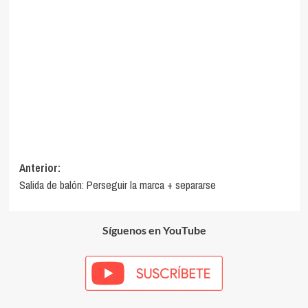
Navegación
Anterior:
Salida de balón: Perseguir la marca + separarse
de
entradas
Síguenos en YouTube