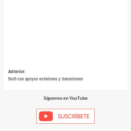
Navegación
Anterior:
5vs5 con apoyos exteriores y transiciones
de
entradas
Síguenos en YouTube