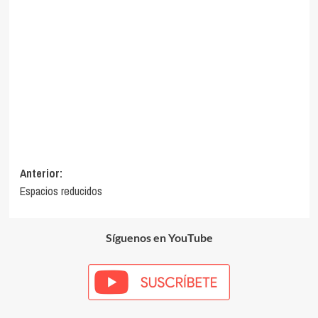
Navegación
Anterior:
Espacios reducidos
de
entradas
Síguenos en YouTube