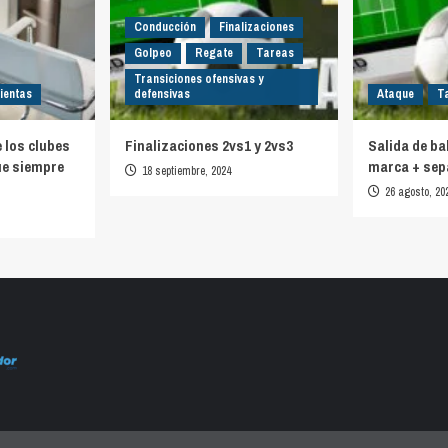
Conducción
Finalizaciones
Golpeo
Regate
Tareas
Transiciones ofensivas y
ientas
defensivas
Ataque
T
e los clubes
Finalizaciones 2vs1 y 2vs3
Salida de ba
ue siempre
marca + sep
18 septiembre, 2024
26 agosto, 20