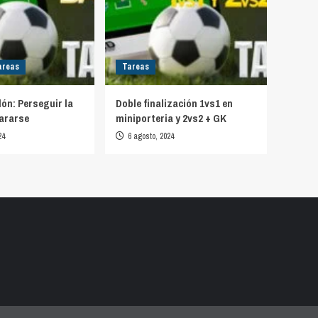
areas
Tareas
lón: Perseguir la
Doble finalización 1vs1 en
ararse
miniporteria y 2vs2 + GK
24
6 agosto, 2024