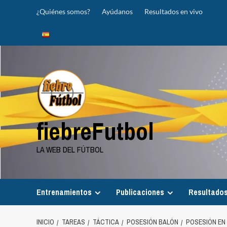
Saltar
¿Quiénes somos?
Ayúdanos
Resultados en vivo
al
contenido
fiebreFutbol
LA WEB DEL FÚTBOL
Entrenamientos
Publicaciones
Resultados
INICIO
TAREAS
TÁCTICA
POSESIÓN BALÓN
POSESIÓN EN