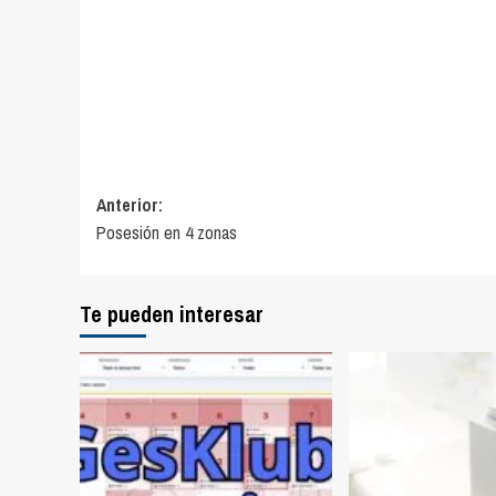
Navegación
Anterior:
Posesión en 4 zonas
de
entradas
Te pueden interesar