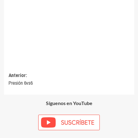
Navegación
Anterior:
Presión 6vs6
de
entradas
Síguenos en YouTube