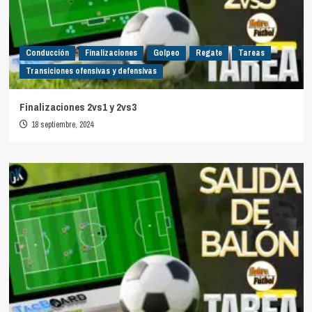
Conducción
Finalizaciones
Golpeo
Regate
Tareas
Transiciones ofensivas y defensivas
Finalizaciones 2vs1 y 2vs3
18 septiembre, 2024