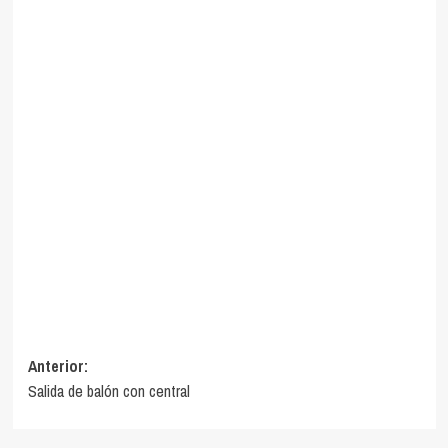
Navegación
Anterior:
Salida de balón con central
de
entradas