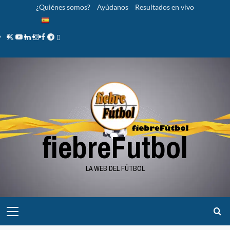
Saltar
¿Quiénes somos?
Ayúdanos
Resultados en vivo
al
contenido
Twitter
YouTube
LinkedIn
Instagram
Facebook
Telegram
PayPal
fiebreFutbol
LA WEB DEL FÚTBOL
Menú
principal