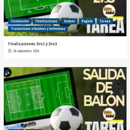
Conducción
Finalizaciones
Golpeo
Regate
Tareas
Transiciones ofensivas y defensivas
Finalizaciones 2vs1 y 2vs3
18 septiembre, 2024