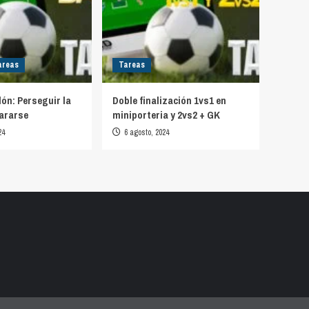
areas
Tareas
lón: Perseguir la
Doble finalización 1vs1 en
ararse
miniporteria y 2vs2 + GK
24
6 agosto, 2024