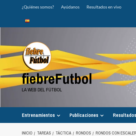
Saltar
¿Quiénes somos?
Ayúdanos
Resultados en vivo
al
contenido
fiebreFutbol
LA WEB DEL FÚTBOL
Entrenamientos
Publicaciones
Resultados
INICIO
TAREAS
TÁCTICA
RONDOS
RONDOS CON ESCALE