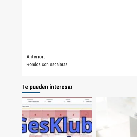
Navegación
Anterior:
Rondos con escaleras
de
entradas
Te pueden interesar