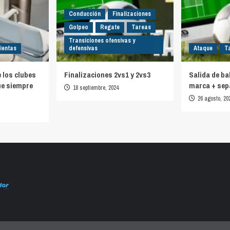
Conducción
Finalizaciones
Golpeo
Regate
Tareas
Transiciones ofensivas y
ientas
defensivas
Ataque
T
e los clubes
Finalizaciones 2vs1 y 2vs3
Salida de ba
ue siempre
marca + sep
18 septiembre, 2024
26 agosto, 20