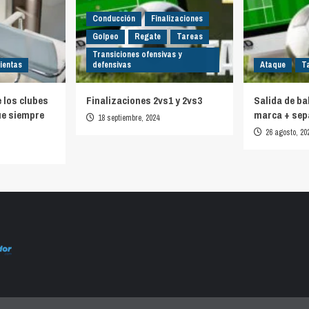
Conducción
Finalizaciones
Golpeo
Regate
Tareas
Transiciones ofensivas y
ientas
defensivas
Ataque
T
e los clubes
Finalizaciones 2vs1 y 2vs3
Salida de ba
ue siempre
marca + sep
18 septiembre, 2024
26 agosto, 20