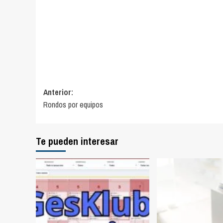
Navegación
Anterior:
Rondos por equipos
de
entradas
Te pueden interesar