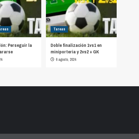
areas
Tareas
lón: Perseguir la
Doble finalización 1vs1 en
ararse
miniporteria y 2vs2 + GK
24
6 agosto, 2024