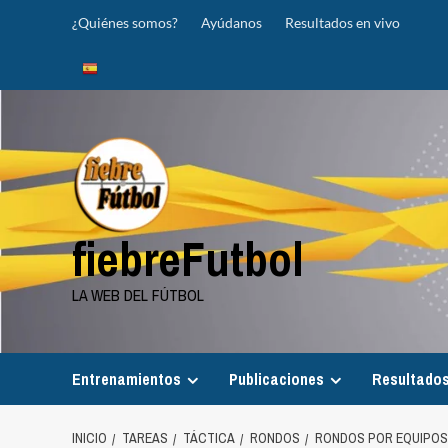
Saltar
¿Quiénes somos?
Ayúdanos
Resultados en vivo
al
contenido
fiebreFutbol
LA WEB DEL FÚTBOL
Entrenamientos
Publicaciones
Resultados
INICIO
TAREAS
TÁCTICA
RONDOS
RONDOS POR EQUIPOS