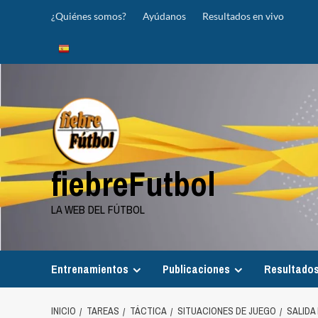
Saltar
¿Quiénes somos?
Ayúdanos
Resultados en vivo
al
contenido
fiebreFutbol
LA WEB DEL FÚTBOL
Entrenamientos
Publicaciones
Resultados
INICIO
TAREAS
TÁCTICA
SITUACIONES DE JUEGO
SALIDA 