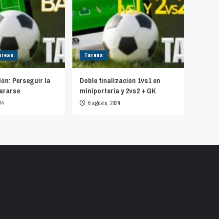
areas
Tareas
lón: Perseguir la
Doble finalización 1vs1 en
ararse
miniporteria y 2vs2 + GK
24
6 agosto, 2024