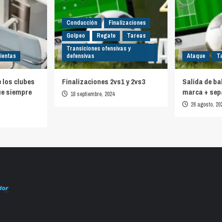
Conducción
Finalizaciones
Golpeo
Regate
Tareas
Transiciones ofensivas y
ientas
defensivas
Ataque
T
e los clubes
Finalizaciones 2vs1 y 2vs3
Salida de ba
ue siempre
marca + sep
18 septiembre, 2024
26 agosto, 20