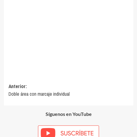
Navegación
Anterior:
Doble área con marcaje individual
de
entradas
Síguenos en YouTube