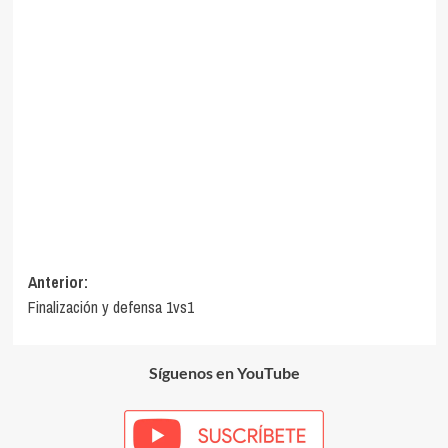
Navegación
Anterior:
Finalización y defensa 1vs1
de
entradas
Síguenos en YouTube