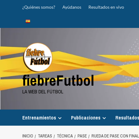
Saltar
¿Quiénes somos?
Ayúdanos
Resultados en vivo
al
contenido
fiebreFutbol
LA WEB DEL FÚTBOL
Entrenamientos
Publicaciones
Resultados
INICIO
TAREAS
TÉCNICA
PASE
RUEDA DE PASE CON FINALI