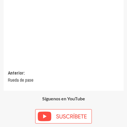
Navegación
Anterior:
Rueda de pase
de
entradas
Síguenos en YouTube