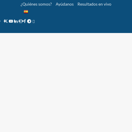
Saltar
¿Quiénes somos?
Ayúdanos
Resultados en vivo
al
contenido
Twitter
YouTube
LinkedIn
Instagram
Facebook
Telegram
PayPal