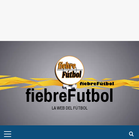
fiebreFutbol
LA WEB DEL FÚTBOL
Menú
principal