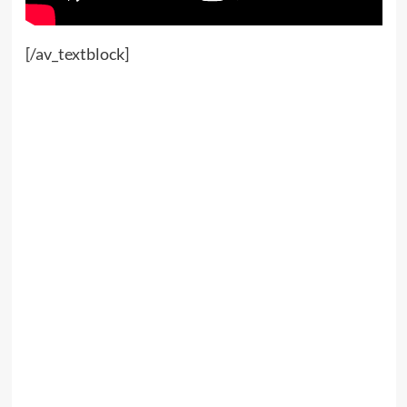
[/av_textblock]