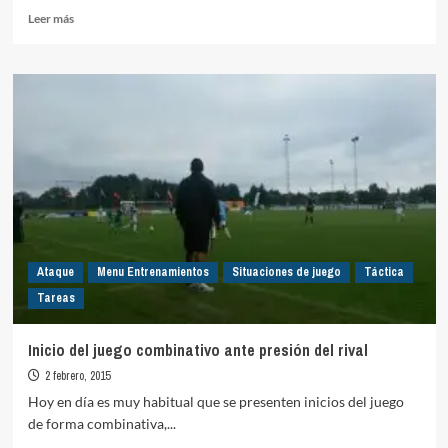
Leer
Leer más
más
sobre
ABP
–
Falta
Escorada
01
(Fútbol
11)
Ataque
Menu Entrenamientos
Situaciones de juego
Táctica
Tareas
Inicio del juego combinativo ante presión del rival
2 febrero, 2015
Hoy en día es muy habitual que se presenten inicios del juego
de forma combinativa,...