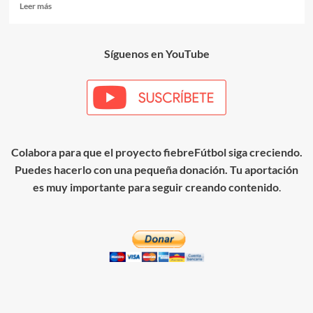
Leer
Leer más
más
sobre
Inicio
Síguenos en YouTube
del
juego
combinativo
ante
presión
del
rival
Colabora para que el proyecto fiebreFútbol siga creciendo.
Puedes hacerlo con una pequeña donación. Tu aportación
es muy importante para seguir creando contenido
.