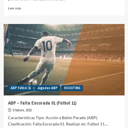
Leer
Leer más
más
sobre
Juego
con
el
pie
+
1vs1
+
desvío
ABP Fútbol 11
Jugadas ABP
SCOUTING
ABP – Falta Escorada 01 (Fútbol 11)
9 febrero, 2015
Características Tipo: Acción a Balón Parado (ABP).
Clasificación: Falta Escorada 01. Realizar en: Fútbol 11....