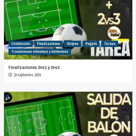
Conducción
Finalizaciones
Golpeo
Regate
Tareas
Transiciones ofensivas y defensivas
Finalizaciones 2vs1 y 2vs3
18 septiembre, 2024