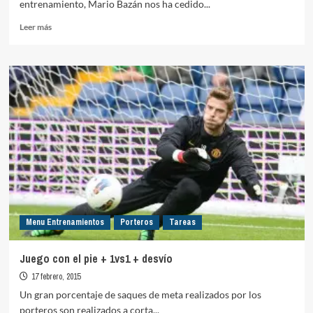
entrenamiento, Mario Bazán nos ha cedido...
Leer
Leer más
más
sobre
Fuerza
Velocidad:
Doble
acción
técnica
asociada
específica
1
y
2
Menu Entrenamientos
Porteros
Tareas
Juego con el pie + 1vs1 + desvío
17 febrero, 2015
Un gran porcentaje de saques de meta realizados por los
porteros son realizados a corta...