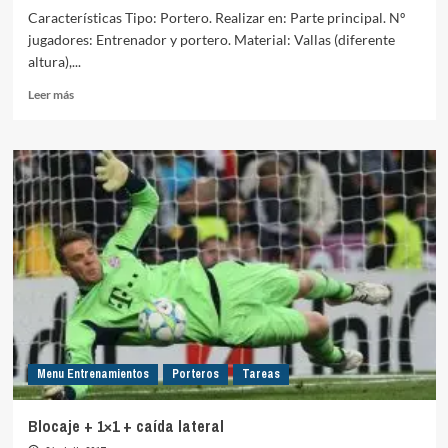
Características Tipo: Portero. Realizar en: Parte principal. Nº
jugadores: Entrenador y portero. Material: Vallas (diferente
altura),...
Leer
Leer más
más
sobre
Fuerza
explosiva
(salto)
+
caída
lateral
Menu Entrenamientos
Porteros
Tareas
Blocaje + 1×1 + caída lateral