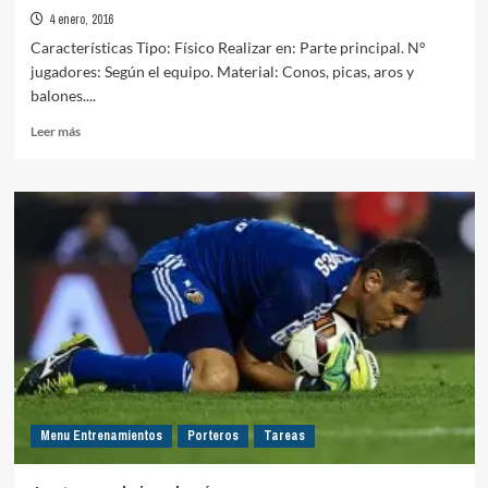
4 enero, 2016
Características Tipo: Físico Realizar en: Parte principal. Nº
jugadores: Según el equipo. Material: Conos, picas, aros y
balones....
Leer
Leer más
más
sobre
Circuito
físico
con
finalizaciones
Menu Entrenamientos
Porteros
Tareas