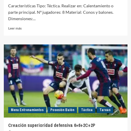
Características Tipo: Téctica. Realizar en: Calentamiento o
parte principal. Nº jugadores: 8 Material: Conos y balones.
Dimensiones:...
Leer
Leer más
más
sobre
Rueda
de
pase
«Y»
Menu Entrenamientos
Posesión Balón
Táctica
Tareas
Creación superioridad defensiva 6×6+2C+2P