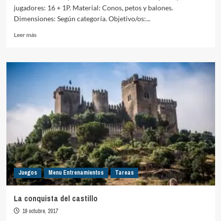
jugadores: 16 + 1P. Material: Conos, petos y balones.
Dimensiones: Según categoría. Objetivo/os:...
Leer
Leer más
más
sobre
Rondo
6×2
+
Transición-
Finalización
2×2
Juegos
Menu Entrenamientos
Tareas
La conquista del castillo
19 octubre, 2017