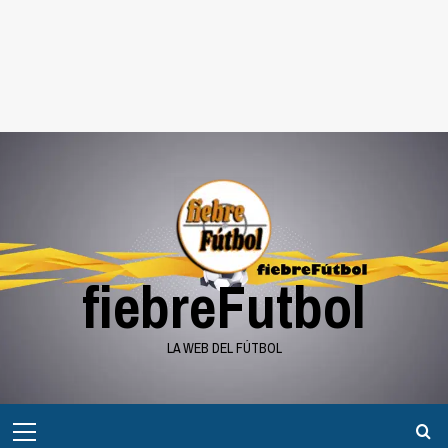
fiebreFutbol
LA WEB DEL FÚTBOL
Menú
principal