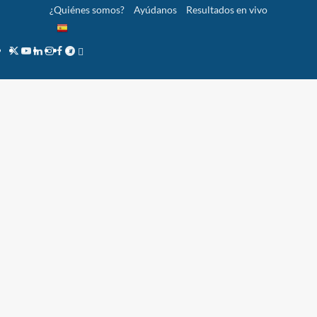
Saltar
¿Quiénes somos?
Ayúdanos
Resultados en vivo
al
contenido
Twitter
YouTube
LinkedIn
Instagram
Facebook
Telegram
PayPal