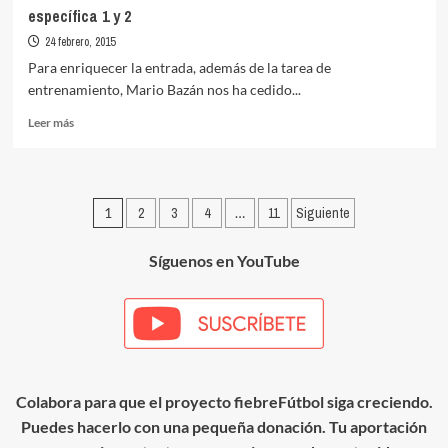
específica 1 y 2
24 febrero, 2015
Para enriquecer la entrada, además de la tarea de
entrenamiento, Mario Bazán nos ha cedido...
Leer
Leer más
más
sobre
Fuerza
Velocidad:
Paginación
1
2
3
4
…
11
Siguiente
Doble
acción
de
técnica
Síguenos en YouTube
entradas
asociada
específica
1
y
2
Colabora para que el proyecto fiebreFútbol siga creciendo.
Puedes hacerlo con una pequeña donación. Tu aportación