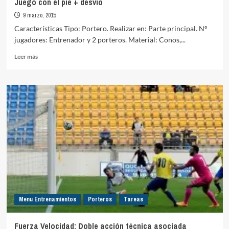
Juego con el pie + desvío
9 marzo, 2015
Características Tipo: Portero. Realizar en: Parte principal. Nº
jugadores: Entrenador y 2 porteros. Material: Conos,...
Leer
Leer más
más
sobre
Juego
con
el
pie
+
desvío
Menu Entrenamientos
Porteros
Tareas
Fuerza Velocidad: Doble acción técnica asociada