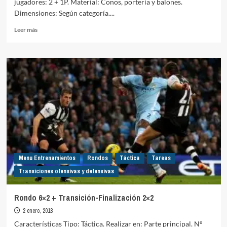
jugadores: 2 + 1P. Material: Conos, portería y balones.
Dimensiones: Según categoría....
Leer
Leer más
más
sobre
Pase
profundidad
+
repliegue
1×1
Menu Entrenamientos
Rondos
Táctica
Tareas
Transiciones ofensivas y defensivas
Rondo 6×2 + Transición-Finalización 2×2
2 enero, 2018
Características Tipo: Táctica. Realizar en: Parte principal. Nº