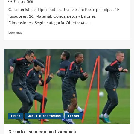
31 enero, 2016
Características Tipo: Táctica. Realizar en: Parte principal. Nº
jugadores: 16. Material: Conos, petos y balones.
Dimensiones: Según categoría. Objetivo/os:...
Leer
Leer más
más
sobre
Creación
superioridad
defensiva
6×6+2C+2P
Físico
Menu Entrenamientos
Tareas
Circuito físico con finalizaciones