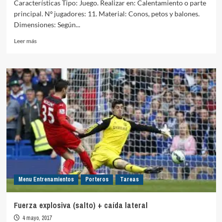
Características Tipo: Juego. Realizar en: Calentamiento o parte
principal. Nº jugadores: 11. Material: Conos, petos y balones.
Dimensiones: Según...
Leer
Leer más
más
sobre
La
conquista
del
castillo
Menu Entrenamientos
Porteros
Tareas
Fuerza explosiva (salto) + caída lateral
4 mayo, 2017