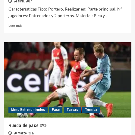
24 abril, 2017
Características Tipo: Portero. Realizar en: Parte principal. Nº
jugadores: Entrenador y 2 porteros. Material: Pica y...
Leer
Leer más
más
sobre
Blocaje
+
1×1
+
caída
lateral
Menu Entrenamientos
Pase
Tareas
Técnica
Rueda de pase «Y»
20 marzo, 2017