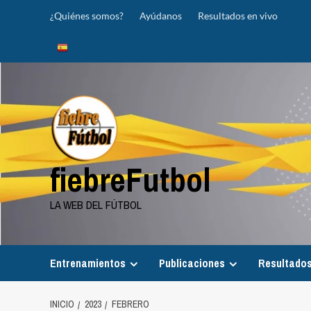
Saltar
¿Quiénes somos?
Ayúdanos
Resultados en vivo
al
contenido
fiebreFutbol
LA WEB DEL FÚTBOL
Entrenamientos
Publicaciones
Resultados
INICIO
2023
FEBRERO