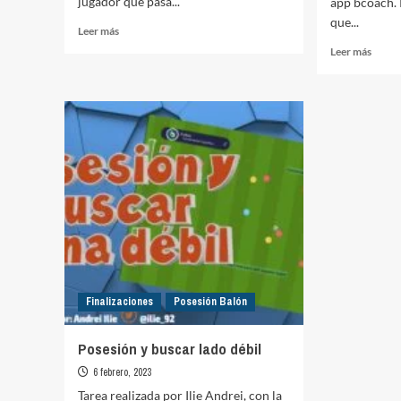
jugador que pasa...
app bcoach. 
que...
Leer
Leer más
más
Leer
Leer más
sobre
más
Rondos
sobre
móviles
Poses
y
finali
con
2
porter
Finalizaciones
Posesión Balón
Posesión y buscar lado débil
6 febrero, 2023
Tarea realizada por Ilie Andrei, con la