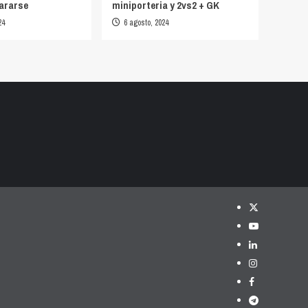
ararse
miniporteria y 2vs2 + GK
24
6 agosto, 2024
Twitter
YouTube
LinkedIn
Instagram
Facebook
Telegram