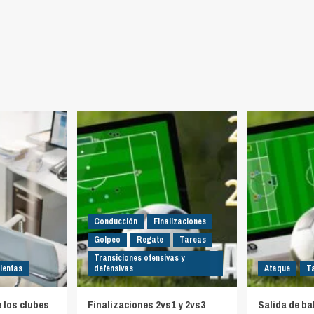
Conducción
Finalizaciones
Golpeo
Regate
Tareas
Transiciones ofensivas y
ientas
defensivas
Ataque
T
e los clubes
Finalizaciones 2vs1 y 2vs3
Salida de ba