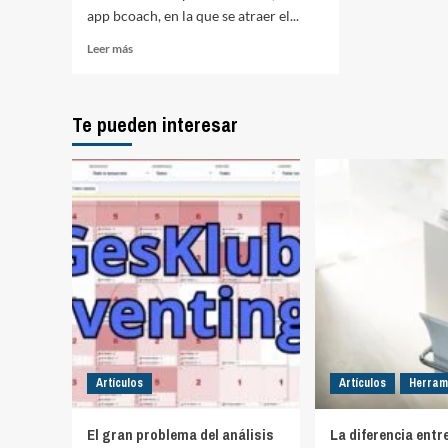
app bcoach, en la que se atraer el...
Leer
Leer más
más
sobre
Posesión
Te pueden interesar
y
buscar
lado
débil
Artículos
Artículos
Herram
El gran problema del análisis
La diferencia entr