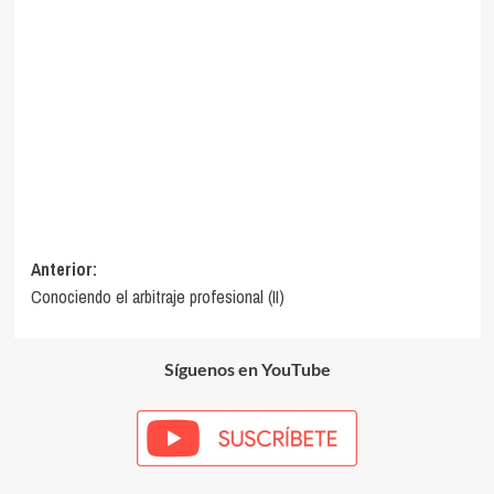
Navegación
Anterior:
Conociendo el arbitraje profesional (II)
de
entradas
Síguenos en YouTube