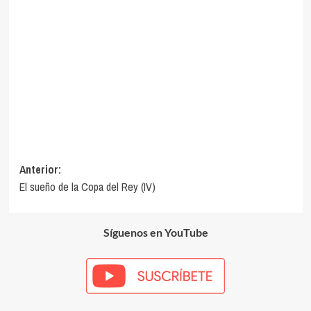
Navegación
Anterior:
El sueño de la Copa del Rey (IV)
de
entradas
Síguenos en YouTube