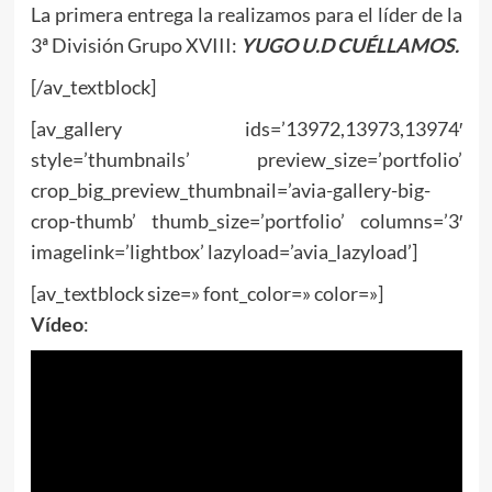
La primera entrega la realizamos para el líder de la
3ª División Grupo XVIII:
YUGO U.D CUÉLLAMOS.
[/av_textblock]
[av_gallery ids=’13972,13973,13974′
style=’thumbnails’ preview_size=’portfolio’
crop_big_preview_thumbnail=’avia-gallery-big-
crop-thumb’ thumb_size=’portfolio’ columns=’3′
imagelink=’lightbox’ lazyload=’avia_lazyload’]
[av_textblock size=» font_color=» color=»]
Vídeo
: