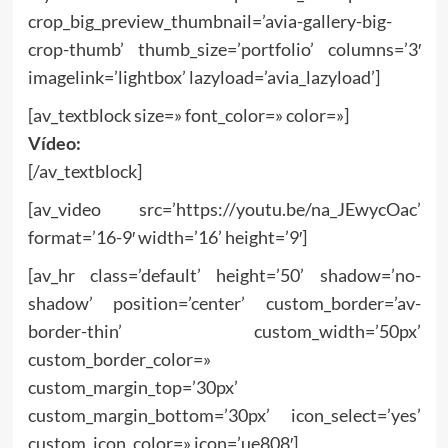
crop_big_preview_thumbnail=’avia-gallery-big-
crop-thumb’ thumb_size=’portfolio’ columns=’3′
imagelink=’lightbox’ lazyload=’avia_lazyload’]
[av_textblock size=» font_color=» color=»]
Vídeo:
[/av_textblock]
[av_video src=’https://youtu.be/na_JEwycOac’
format=’16-9′ width=’16’ height=’9′]
[av_hr class=’default’ height=’50’ shadow=’no-
shadow’ position=’center’ custom_border=’av-
border-thin’ custom_width=’50px’
custom_border_color=»
custom_margin_top=’30px’
custom_margin_bottom=’30px’ icon_select=’yes’
custom_icon_color=» icon=’ue808′]