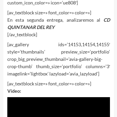
custom_icon_color=» icon=’ue808′]
[av_textblock size=» font_color=» color=»]
En esta segunda entrega, analizaremos al
CD
QUINTANAR DEL REY
[/av_textblock]
[av_gallery ids=’14153,14154,14155′
style=’thumbnails’ preview_size=’portfolio’
crop_big_preview_thumbnail=’avia-gallery-big-
crop-thumb’ thumb_size=’portfolio’ columns=’3′
imagelink=’lightbox’ lazyload=’avia_lazyload’]
[av_textblock size=» font_color=» color=»]
Vídeo: