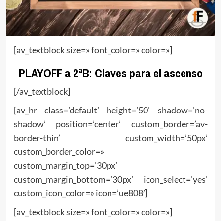
[av_textblock size=» font_color=» color=»]
PLAYOFF a 2ªB: Claves para el ascenso
[/av_textblock]
[av_hr class=’default’ height=’50’ shadow=’no-
shadow’ position=’center’ custom_border=’av-
border-thin’ custom_width=’50px’
custom_border_color=»
custom_margin_top=’30px’
custom_margin_bottom=’30px’ icon_select=’yes’
custom_icon_color=» icon=’ue808′]
[av_textblock size=» font_color=» color=»]