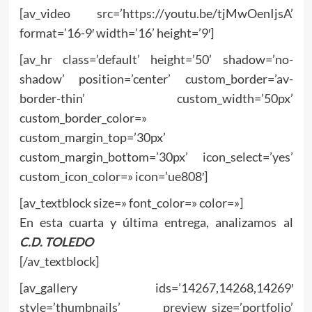
[av_video src=’https://youtu.be/tjMwOenIjsA’
format=’16-9′ width=’16’ height=’9′]
[av_hr class=’default’ height=’50’ shadow=’no-
shadow’ position=’center’ custom_border=’av-
border-thin’ custom_width=’50px’
custom_border_color=»
custom_margin_top=’30px’
custom_margin_bottom=’30px’ icon_select=’yes’
custom_icon_color=» icon=’ue808′]
[av_textblock size=» font_color=» color=»]
En esta cuarta y última entrega, analizamos al
C.D. TOLEDO
[/av_textblock]
[av_gallery ids=’14267,14268,14269′
style=’thumbnails’ preview_size=’portfolio’