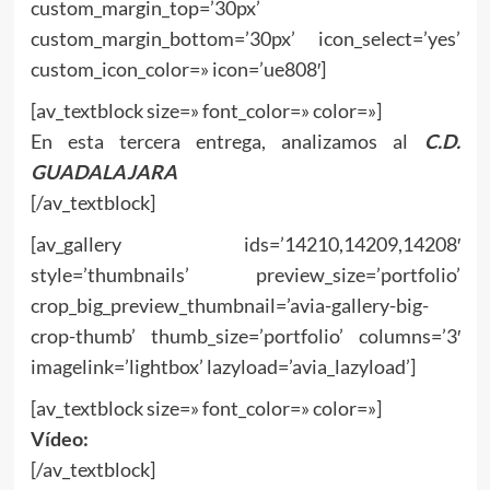
custom_margin_top=’30px’
custom_margin_bottom=’30px’ icon_select=’yes’
custom_icon_color=» icon=’ue808′]
[av_textblock size=» font_color=» color=»]
En esta tercera entrega, analizamos al
C.D.
GUADALAJARA
[/av_textblock]
[av_gallery ids=’14210,14209,14208′
style=’thumbnails’ preview_size=’portfolio’
crop_big_preview_thumbnail=’avia-gallery-big-
crop-thumb’ thumb_size=’portfolio’ columns=’3′
imagelink=’lightbox’ lazyload=’avia_lazyload’]
[av_textblock size=» font_color=» color=»]
Vídeo:
[/av_textblock]