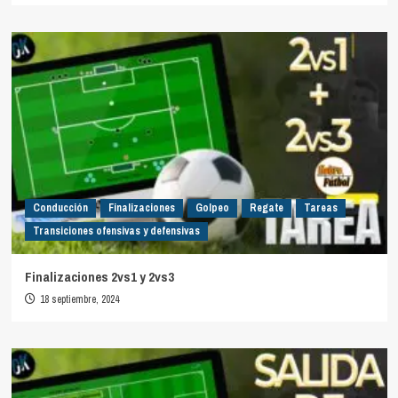
Conducción
Finalizaciones
Golpeo
Regate
Tareas
Transiciones ofensivas y defensivas
Finalizaciones 2vs1 y 2vs3
18 septiembre, 2024