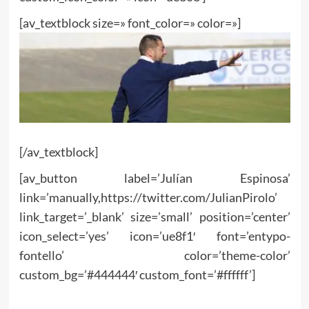
[av_textblock size=» font_color=» color=»]
[/av_textblock]
[av_button label=’Julían Espinosa’
link=’manually,https://twitter.com/JulianPirolo’
link_target=’_blank’ size=’small’ position=’center’
icon_select=’yes’ icon=’ue8f1′ font=’entypo-
fontello’ color=’theme-color’
custom_bg=’#444444′ custom_font=’#ffffff’]