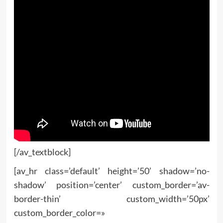
[/av_textblock]
[av_hr class=’default’ height=’50’ shadow=’no-
shadow’ position=’center’ custom_border=’av-
border-thin’ custom_width=’50px’
custom_border_color=»