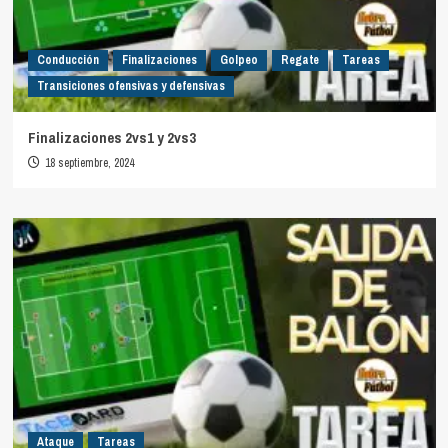
Conducción
Finalizaciones
Golpeo
Regate
Tareas
Transiciones ofensivas y defensivas
Finalizaciones 2vs1 y 2vs3
18 septiembre, 2024
Ataque
Tareas