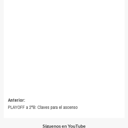
Navegación
Anterior:
PLAYOFF a 2ªB: Claves para el ascenso
de
entradas
Síguenos en YouTube