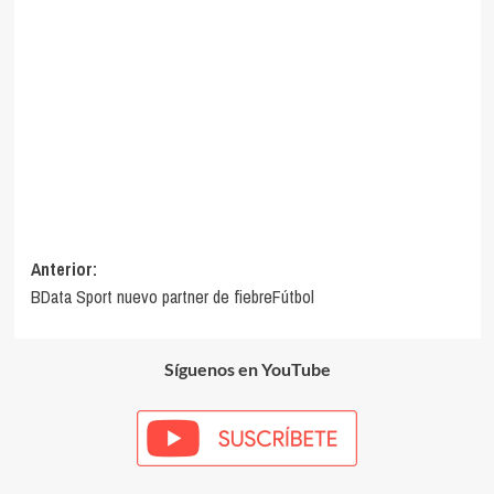
Navegación
Anterior:
BData Sport nuevo partner de fiebreFútbol
de
entradas
Síguenos en YouTube