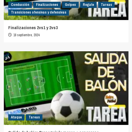
Conducción
Finalizaciones
Golpeo
Regate
Tareas
Transiciones ofensivas y defensivas
Finalizaciones 2vs1 y 2vs3
18 septiembre, 2024
Ataque
Tareas