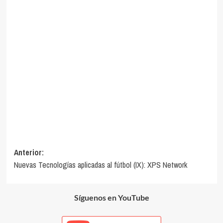
Navegación
Anterior:
Nuevas Tecnologías aplicadas al fútbol (IX): XPS Network
de
entradas
Síguenos en YouTube