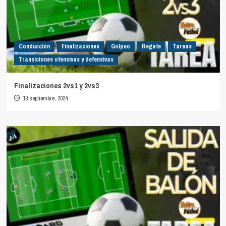
Conducción
Finalizaciones
Golpeo
Regate
Tareas
Transiciones ofensivas y defensivas
Finalizaciones 2vs1 y 2vs3
18 septiembre, 2024