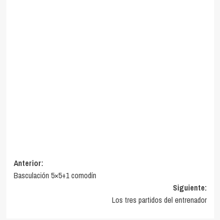
Navegación
Anterior:
Basculación 5×5+1 comodín
de
Siguiente:
entradas
Los tres partidos del entrenador