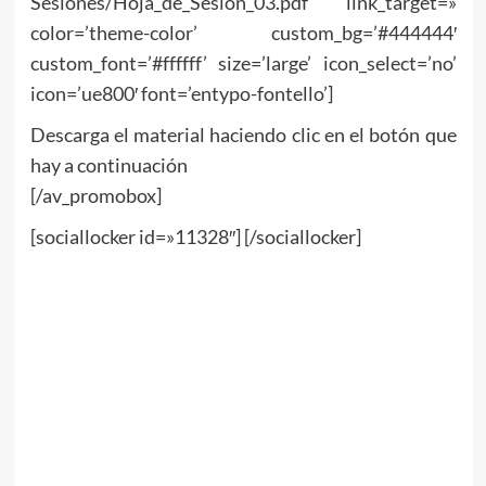
Sesiones/Hoja_de_Sesión_03.pdf’ link_target=»
color=’theme-color’ custom_bg=’#444444′
custom_font=’#ffffff’ size=’large’ icon_select=’no’
icon=’ue800′ font=’entypo-fontello’]
Descarga el material haciendo clic en el botón que
hay a continuación
[/av_promobox]
[sociallocker id=»11328″] [/sociallocker]