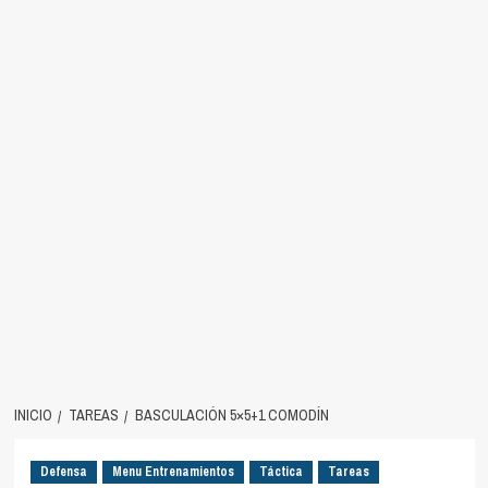
INICIO
TAREAS
BASCULACIÓN 5×5+1 COMODÍN
Defensa
Menu Entrenamientos
Táctica
Tareas