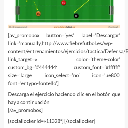
[av_promobox button=’yes’ label=’Descargar’
link=’manually,http://www.fiebrefutbol.es/wp-
content/entrenamientos/ejercicios/tactica/Defensa/
link_target=» color=’theme-color’
custom_bg=’#444444′ custom_font=’#ffffff’
size=’large’ icon_select=’no’ icon=’ue800′
font=’entypo-fontello’]
Descarga el ejercicio haciendo clic en el botón que
hay a continuación
[/av_promobox]
[sociallocker id=»11328″] [/sociallocker]