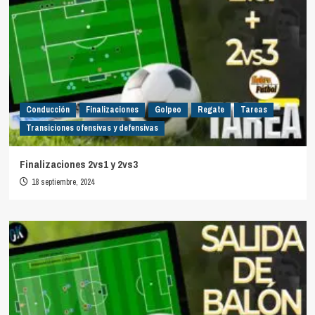
Conducción
Finalizaciones
Golpeo
Regate
Tareas
Transiciones ofensivas y defensivas
Finalizaciones 2vs1 y 2vs3
18 septiembre, 2024