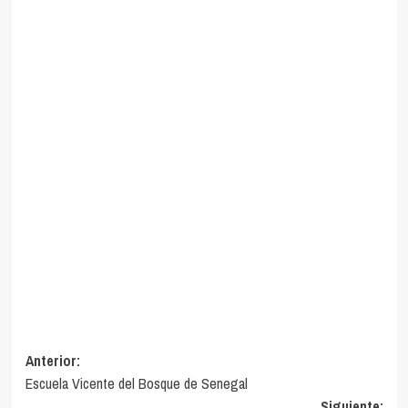
Navegación
Anterior:
Escuela Vicente del Bosque de Senegal
de
Siguiente: