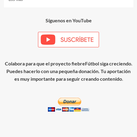
más
sobre
En
Síguenos en YouTube
la
mente
del
portero
Colabora para que el proyecto fiebreFútbol siga creciendo.
Puedes hacerlo con una pequeña donación. Tu aportación
es muy importante para seguir creando contenido
.