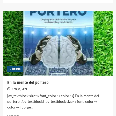
más
sobre
Radiografía
del
videoanálisis
en
el
fútbol
español
(2021)
Librería
En la mente del portero
6 mayo, 2021
[av_textblock size=» font_color=» color=»] En la mente del
portero [/av_textblock] [av_textblock size=» font_color=»
color=»] Jorge...
Leer
Leer más