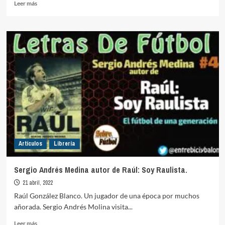
Leer
Leer más
más
sobre
100
tareas
de
fútbol.
Andrei
Ilie
Artículos
Librería
Sergio Andrés Medina autor de Raúl: Soy Raulista.
21 abril, 2022
Raúl González Blanco. Un jugador de una época por muchos
añorada. Sergio Andrés Molina visita...
Leer
Leer más