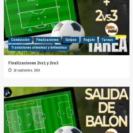
Conducción
Finalizaciones
Golpeo
Regate
Tareas
Transiciones ofensivas y defensivas
Finalizaciones 2vs1 y 2vs3
18 septiembre, 2024