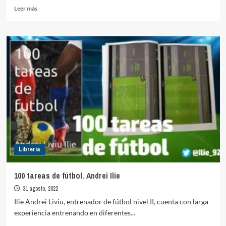
Leer
Leer más
más
sobre
Tuchel
Táctico
Librería
100 tareas de fútbol. Andrei Ilie
31 agosto, 2022
Ilie Andrei Liviu, entrenador de fútbol nivel II, cuenta con larga
experiencia entrenando en diferentes...