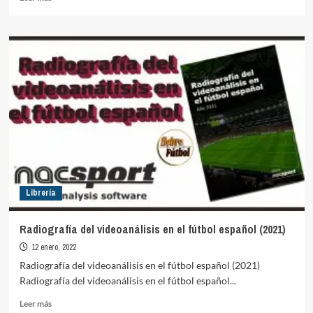
más
sobre
Sergio
Andrés
Medina
autor
de
Raúl:
Soy
Raulista.
Librería
Radiografía del videoanálisis en el fútbol español (2021)
12 enero, 2022
Radiografía del videoanálisis en el fútbol español (2021)
Radiografía del videoanálisis en el fútbol español...
Leer
Leer más