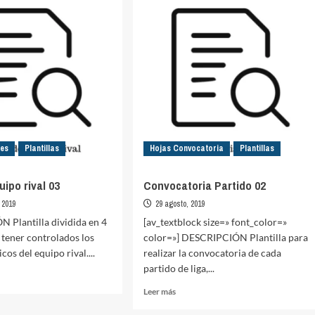
tes
–
Sesión
o
de
entrenamiento
05
les
Plantillas
Hojas Convocatoria
Plantillas
uipo rival 03
Convocatoria Partido 02
 2019
29 agosto, 2019
 Plantilla dividida en 4
[av_textblock size=» font_color=»
 tener controlados los
color=»] DESCRIPCIÓN Plantilla para
cos del equipo rival....
realizar la convocatoria de cada
partido de liga,...
Leer
Leer más
más
is