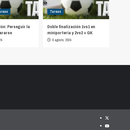
areas
Tareas
lón: Perseguir la
Doble finalización 1vs1 en
ararse
miniporteria y 2vs2 + GK
24
6 agosto, 2024
Twitter
YouTube