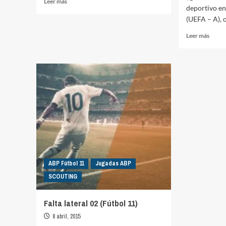
Leer más
deportivo e
más
(UEFA – A), o
sobre
Análisis
Leer
Leer más
equipo
más
rival
sobre
02
Viaje
de
estud
a
Madri
Anális
Alcor
Rayo
Valle
y
Atleti
ABP Fútbol 11
Jugadas ABP
de
SCOUTING
Madri
Falta lateral 02 (Fútbol 11)
8 abril, 2015