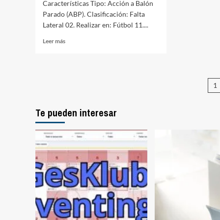
Características Tipo: Acción a Balón
Parado (ABP). Clasificación: Falta
Lateral 02. Realizar en: Fútbol 11....
Leer
Leer más
más
sobre
Falta
lateral
P
1
02
(Fútbol
d
11)
Te pueden interesar
e