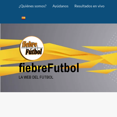
Saltar
¿Quiénes somos?
Ayúdanos
Resultados en vivo
al
contenido
fiebreFutbol
LA WEB DEL FÚTBOL