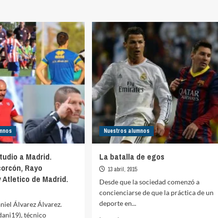
sobre
o
Convocatoria
Partido
02
umnos
Nuestros alumnos
tudio a Madrid.
La batalla de egos
lcorcón, Rayo
13 abril, 2015
 Atletico de Madrid.
Desde que la sociedad comenzó a
6
concienciarse de que la práctica de un
deporte en...
niel Álvarez Álvarez.
ani19), técnico
Leer