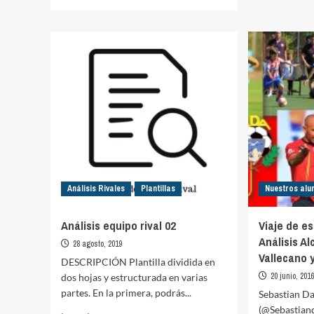
más
equip
sobre
rival
Planificación
03
integral
–
análisis
del
equipo
y
su
entorno
Análisis Rivales
Plantillas
Nuestros al
Análisis equipo rival 02
Viaje de es
Análisis A
28 agosto, 2019
Vallecano y
DESCRIPCIÓN Plantilla dividida en
20 junio, 201
dos hojas y estructurada en varias
partes. En la primera, podrás...
Sebastian Da
(@Sebastiand
Leer