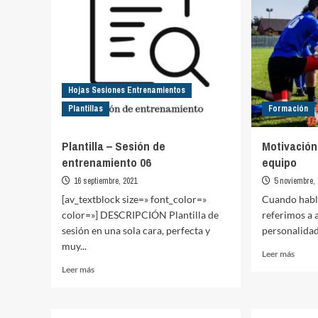
Hojas Sesiones Entrenamientos
Plantillas
Formación
Plantilla – Sesión de
Motivación
entrenamiento 06
equipo
16 septiembre, 2021
5 noviembre,
[av_textblock size=» font_color=»
Cuando habl
color=»] DESCRIPCIÓN Plantilla de
referimos a 
sesión en una sola cara, perfecta y
personalidad,
muy...
Leer
Leer más
más
Leer
Leer más
sobre
más
Motiv
sobre
en
Plantilla