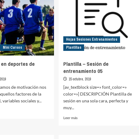
Hojas Sesiones Entrenamientos
Mini Cursos
Plantillas
 en deportes de
Plantilla – Sesión de
entrenamiento 05
 2019
15 octubre, 2019
amos de motivación nos
[av_textblock size=» font_color=»
aquellos factores de la
color=»] DESCRIPCIÓN Plantilla de
 variables sociales y...
sesión en una sola cara, perfecta y
muy...
Leer
Leer más
más
ación
sobre
Plantilla