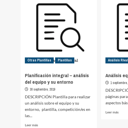
depor
–
de
Sesión
equip
de
entrenamiento
06
Otras Plantillas
Plantillas
Análisis Riva
Planificación integral – análisis
Análisis eq
del equipo y su entorno
1 septiembre,
30 septiembre, 2019
DESCRIPCIÓN
páginas para
DESCRIPCIÓN Plantilla para realizar
aspectos bási
un análisis sobre el equipo y su
entorno, plantilla, competición/es en
Leer
Leer más
las...
más
sobre
Leer
Leer más
Anális