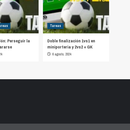
areas
Tareas
lón: Perseguir la
Doble finalización 1vs1 en
ararse
miniporteria y 2vs2 + GK
24
6 agosto, 2024