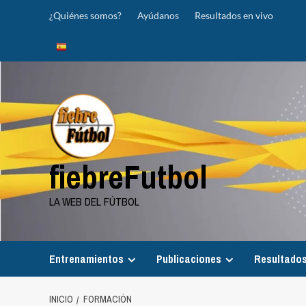
Saltar
¿Quiénes somos?
Ayúdanos
Resultados en vivo
al
contenido
fiebreFutbol
LA WEB DEL FÚTBOL
Entrenamientos
Publicaciones
Resultados
INICIO
FORMACIÓN