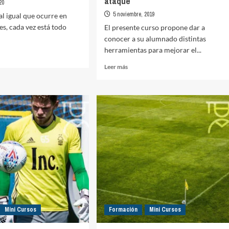
ataque
20
5 noviembre, 2019
 al igual que ocurre en
es, cada vez está todo
El presente curso propone dar a
conocer a su alumnado distintas
herramientas para mejorar el...
Leer
Leer más
más
o
sobre
Entrenamiento
de
me
la
técnica.
Habilidades
o
individuales
en
ataque
Mini Cursos
Formación
Mini Cursos