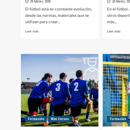
26 febrero, 2020
10 febrero, 20
El fútbol está en constante evolución,
En el fútbol,
desde las normas, materiales que se
otros deport
utilizan para crear...
más...
Leer
Leer
Leer más
Leer más
más
más
sobre
sobre
Sistemas
¿Cóm
de
hacer
juego.
un
Su
infor
evolución
sobre
y
el
sistemas
equip
actuales
rival?
Formación
Mini Cursos
Formación