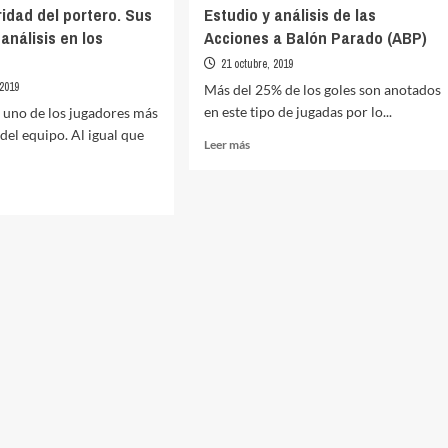
ridad del portero. Sus
Estudio y análisis de las
análisis en los
Acciones a Balón Parado (ABP)
21 octubre, 2019
 2019
Más del 25% de los goles son anotados
en este tipo de jugadas por lo...
s uno de los jugadores más
del equipo. Al igual que
Leer
Leer más
más
sobre
Estudio
y
análisis
de
aridad
las
Acciones
ro.
a
Balón
nes
Parado
(ABP)
s
dos