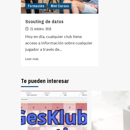
Formación
Mini Cursos
Scouting de datos
21 octubre, 2019
Hoy en día, cualquier club tiene
acceso a información sobre cualquier
jugador a través de...
Leer
Leer más
más
sobre
Scouting
Te pueden interesar
de
datos