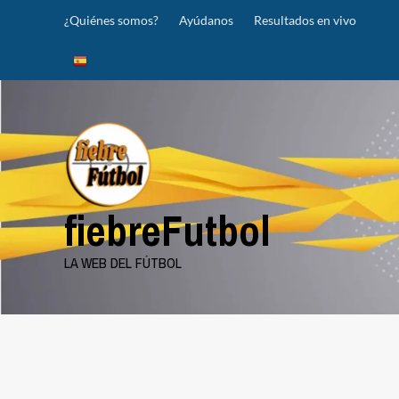
Saltar
¿Quiénes somos?
Ayúdanos
Resultados en vivo
al
contenido
fiebreFutbol
LA WEB DEL FÚTBOL