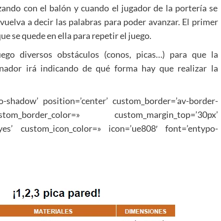
zando con el balón y cuando el jugador de la portería se
uelva a decir las palabras para poder avanzar. El primer
que se quede en ella para repetir el juego.
uego diversos obstáculos (conos, picas…) para que la
enador irá indicando de qué forma hay que realizar la
no-shadow’ position=’center’ custom_border=’av-border-
_border_color=» custom_margin_top=’30px’
yes’ custom_icon_color=» icon=’ue808′ font=’entypo-