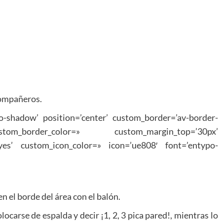
compañeros.
no-shadow’ position=’center’ custom_border=’av-border-
_border_color=» custom_margin_top=’30px’
yes’ custom_icon_color=» icon=’ue808′ font=’entypo-
en el borde del área con el balón.
locarse de espalda y decir ¡1, 2, 3 pica pared!, mientras lo