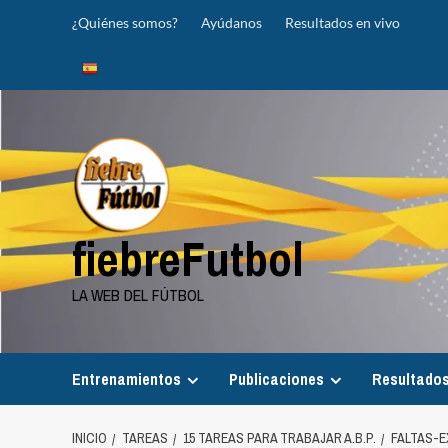
Saltar
¿Quiénes somos?
Ayúdanos
Resultados en vivo
al
contenido
fiebreFutbol
LA WEB DEL FÚTBOL
Entrenamientos
Publicaciones
Resultados
INICIO
TAREAS
15 TAREAS PARA TRABAJAR A.B.P.
FALTAS-E