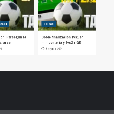
areas
Tareas
lón: Perseguir la
Doble finalización 1vs1 en
ararse
miniporteria y 2vs2 + GK
24
6 agosto, 2024