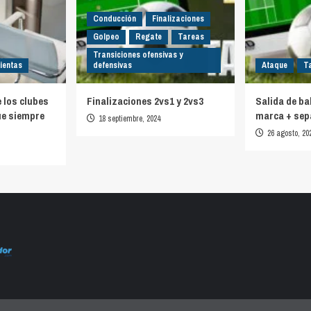
Conducción
Finalizaciones
Golpeo
Regate
Tareas
Transiciones ofensivas y
ientas
defensivas
Ataque
T
e los clubes
Finalizaciones 2vs1 y 2vs3
Salida de ba
ue siempre
marca + sep
18 septiembre, 2024
26 agosto, 20