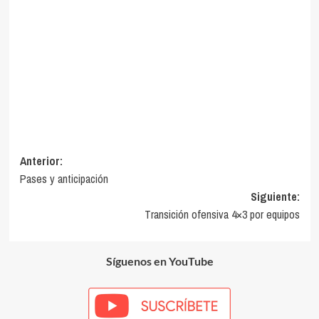
Navegación
Anterior:
Pases y anticipación
de
Siguiente:
entradas
Transición ofensiva 4×3 por equipos
Síguenos en YouTube