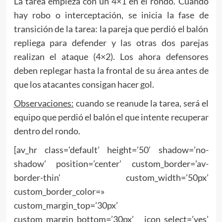
La tarea empieza con un 4×1 en el rondo. Cuando
hay robo o interceptación, se inicia la fase de
transición de la tarea: la pareja que perdió el balón
repliega para defender y las otras dos parejas
realizan el ataque (4×2). Los ahora defensores
deben replegar hasta la frontal de su área antes de
que los atacantes consigan hacer gol.
Observaciones:
cuando se reanude la tarea, será el
equipo que perdió el balón el que intente recuperar
dentro del rondo.
[av_hr class=’default’ height=’50’ shadow=’no-
shadow’ position=’center’ custom_border=’av-
border-thin’ custom_width=’50px’
custom_border_color=»
custom_margin_top=’30px’
custom_margin_bottom=’30px’ icon_select=’yes’