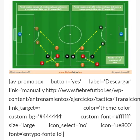
[av_promobox button=’yes’ label=’Descargar’
link=’manually,http://www.fiebrefutbol.es/wp-
content/entrenamientos/ejercicios/tactica/Transicio
link_target=» color=’theme-color’
custom_bg=’#444444′ custom_font=’#ffffff’
size=’large’ icon_select=’no’ icon=’ue800′
font=’entypo-fontello’]