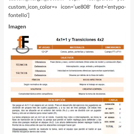
custom_icon_color=» icon=’ue808′ font=’entypo-
fontello’]
Imagen