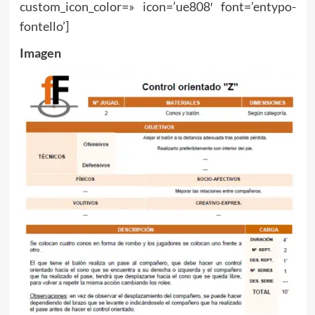
custom_icon_color=» icon=’ue808′ font=’entypo-
fontello’]
Imagen