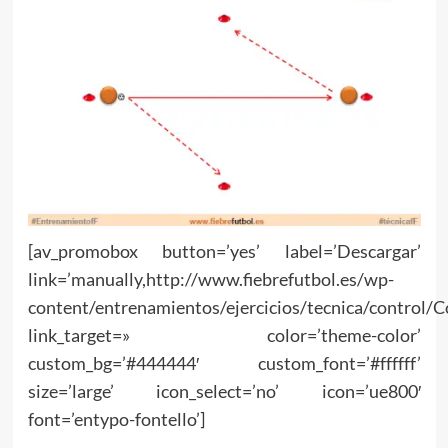
[av_promobox button=’yes’ label=’Descargar’
link=’manually,http://www.fiebrefutbol.es/wp-
content/entrenamientos/ejercicios/tecnica/control/C
link_target=» color=’theme-color’
custom_bg=’#444444′ custom_font=’#ffffff’
size=’large’ icon_select=’no’ icon=’ue800′
font=’entypo-fontello’]