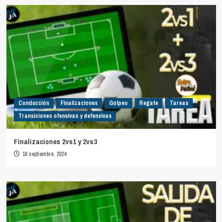
Conducción
Finalizaciones
Golpeo
Regate
Tareas
Transiciones ofensivas y defensivas
Finalizaciones 2vs1 y 2vs3
18 septiembre, 2024