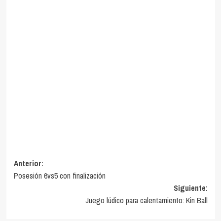
Navegación
Anterior:
Posesión 6vs5 con finalización
de
Siguiente:
entradas
Juego lúdico para calentamiento: Kin Ball