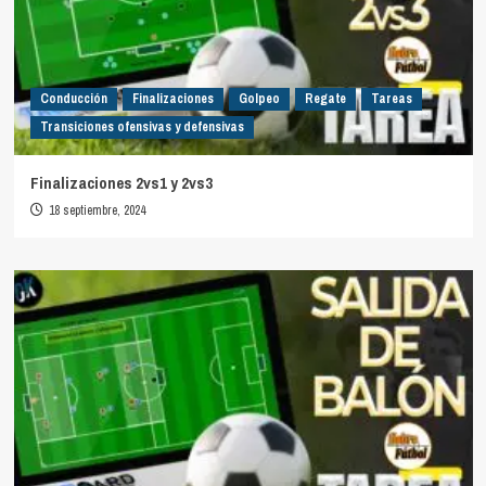
Conducción
Finalizaciones
Golpeo
Regate
Tareas
Transiciones ofensivas y defensivas
Finalizaciones 2vs1 y 2vs3
18 septiembre, 2024