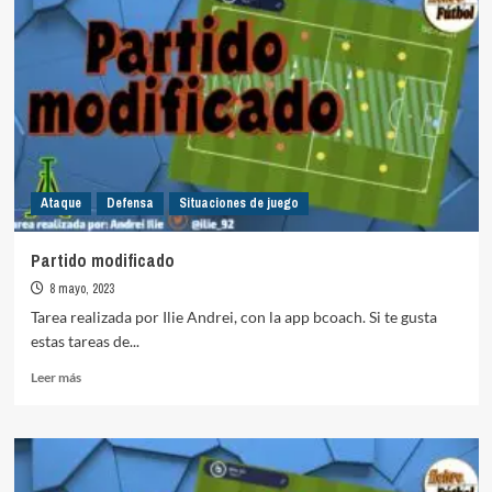
finalización
Ataque
Defensa
Situaciones de juego
Partido modificado
8 mayo, 2023
Tarea realizada por Ilie Andrei, con la app bcoach. Si te gusta
estas tareas de...
Leer
Leer más
más
sobre
Partido
modificado