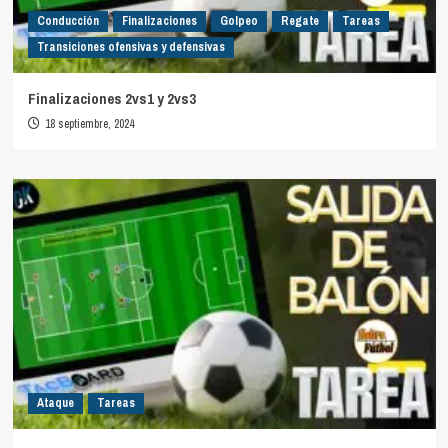
Conducción
Finalizaciones
Golpeo
Regate
Tareas
Transiciones ofensivas y defensivas
Finalizaciones 2vs1 y 2vs3
18 septiembre, 2024
Ataque
Tareas