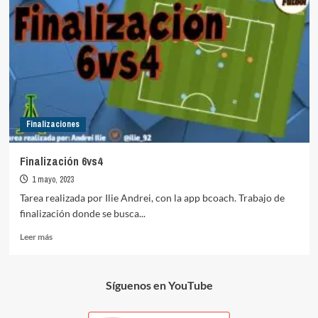
Finalizaciones
Finalización 6vs4
1 mayo, 2023
Tarea realizada por Ilie Andrei, con la app bcoach. Trabajo de
finalización donde se busca...
Leer
Leer más
más
sobre
Finalización
Síguenos en YouTube
6vs4