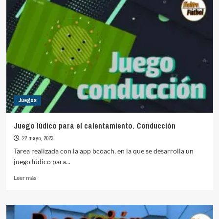
para
calentamiento:
Kin
Ball
Juegos
Juego lúdico para el calentamiento. Conducción
22 mayo, 2023
Tarea realizada con la app bcoach, en la que se desarrolla un
juego lúdico para...
Leer
Leer más
más
sobre
Juego
lúdico