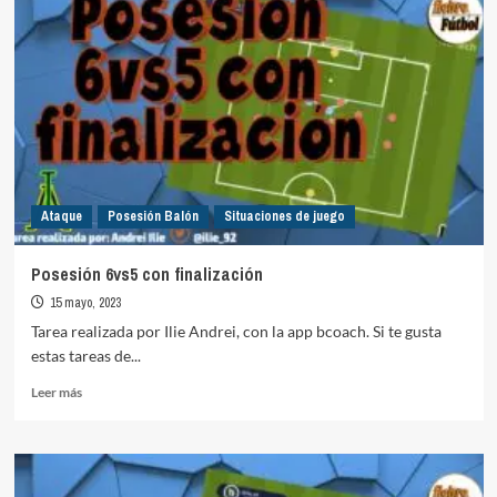
para
el
calentamiento.
Conducción
Ataque
Posesión Balón
Situaciones de juego
Posesión 6vs5 con finalización
15 mayo, 2023
Tarea realizada por Ilie Andrei, con la app bcoach. Si te gusta
estas tareas de...
Leer
Leer más
más
sobre
Posesión
6vs5
con