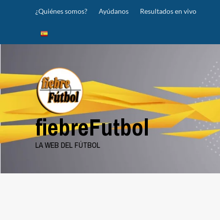
Saltar
¿Quiénes somos?
Ayúdanos
Resultados en vivo
al
contenido
fiebreFutbol
LA WEB DEL FÚTBOL