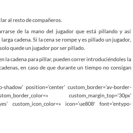
llar al resto de compañeros.
rrarse de la mano del jugador que está pillando y así
larga cadena. Si la cena se rompe y es pillado un jugador,
 solo quede un jugador por ser pillado.
en la cadena para pillar, pueden correr introduciéndoles la
 cadenas, en caso de que durante un tiempo no consigan
no-shadow’ position=’center’ custom_border=’av-border-
_border_color=» custom_margin_top=’30px’
yes’ custom_icon_color=» icon=’ue808′ font=’entypo-