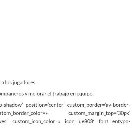
 a los jugadores.
compañeros y mejorar el trabajo en equipo.
no-shadow’ position=’center’ custom_border=’av-border-
_border_color=» custom_margin_top=’30px’
yes’ custom_icon_color=» icon=’ue808′ font=’entypo-