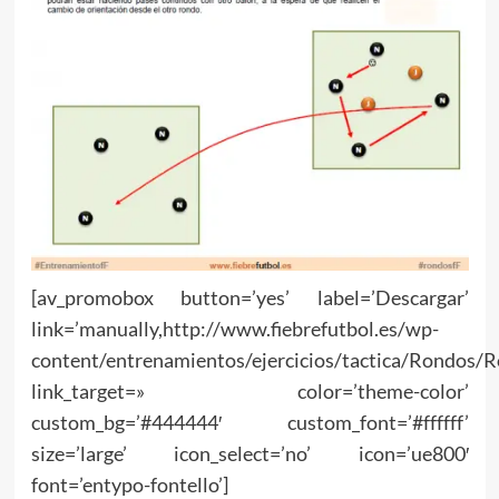
[av_promobox button=’yes’ label=’Descargar’
link=’manually,http://www.fiebrefutbol.es/wp-
content/entrenamientos/ejercicios/tactica/Rondos/
link_target=» color=’theme-color’
custom_bg=’#444444′ custom_font=’#ffffff’
size=’large’ icon_select=’no’ icon=’ue800′
font=’entypo-fontello’]