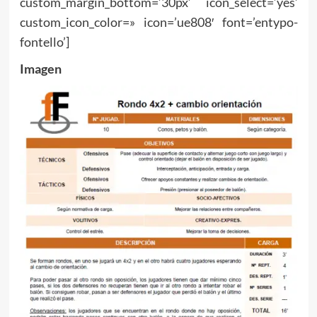
custom_margin_bottom=’30px’ icon_select=’yes’
custom_icon_color=» icon=’ue808′ font=’entypo-
fontello’]
Imagen