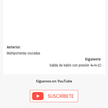
Navegación
Anterior:
Multiporterías cruzadas
de
Siguiente:
entradas
Salida de balón con presión 4×4+1C
Síguenos en YouTube