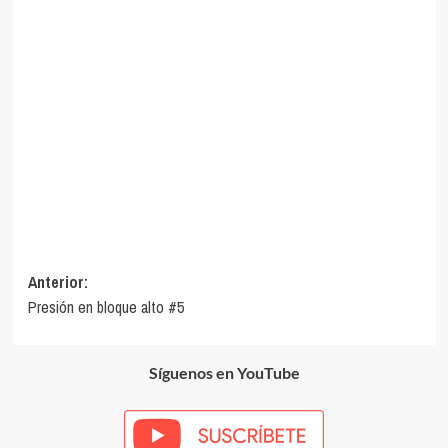
Navegación
Anterior:
Presión en bloque alto #5
de
entradas
Síguenos en YouTube