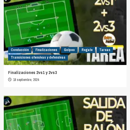
Conducción
Finalizaciones
Golpeo
Regate
Tareas
Transiciones ofensivas y defensivas
Finalizaciones 2vs1 y 2vs3
18 septiembre, 2024