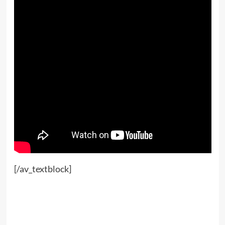
[/av_textblock]