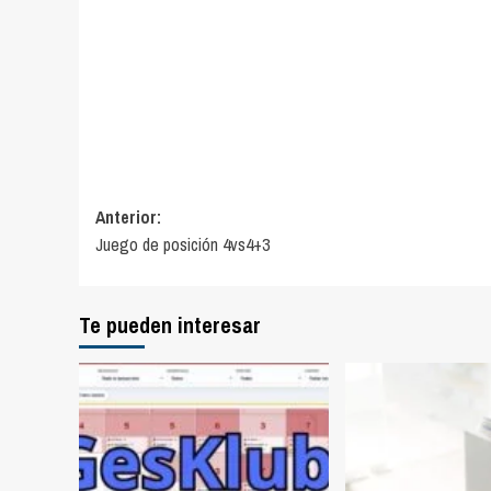
Navegación
Anterior:
Juego de posición 4vs4+3
de
entradas
Te pueden interesar