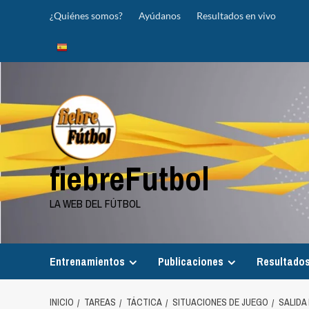
Saltar
¿Quiénes somos?
Ayúdanos
Resultados en vivo
al
contenido
fiebreFutbol
LA WEB DEL FÚTBOL
Entrenamientos
Publicaciones
Resultados
INICIO
TAREAS
TÁCTICA
SITUACIONES DE JUEGO
SALIDA