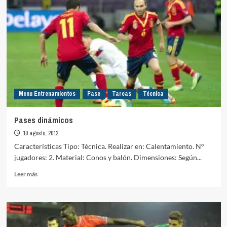
Menu Entrenamientos
Pase
Tareas
Técnica
Pases dinámicos
10 agosto, 2012
Características Tipo: Técnica. Realizar en: Calentamiento. Nº
jugadores: 2. Material: Conos y balón. Dimensiones: Según...
Leer
Leer más
más
sobre
Pases
dinámicos