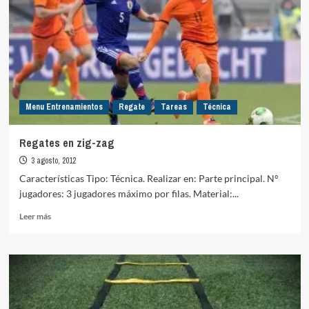
Menu Entrenamientos
Regate
Tareas
Técnica
Regates en zig-zag
3 agosto, 2012
Características Tipo: Técnica. Realizar en: Parte principal. Nº
jugadores: 3 jugadores máximo por filas. Material:...
Leer
Leer más
más
sobre
Regates
en
zig-
zag