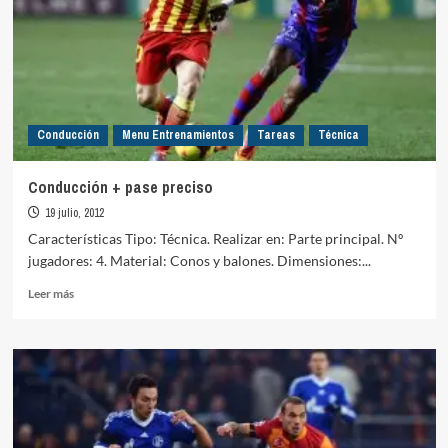
Conducción
Menu Entrenamientos
Tareas
Técnica
Conducción + pase preciso
19 julio, 2012
Características Tipo: Técnica. Realizar en: Parte principal. Nº
jugadores: 4. Material: Conos y balones. Dimensiones:...
Leer
Leer más
más
sobre
Conducción
+
pase
preciso