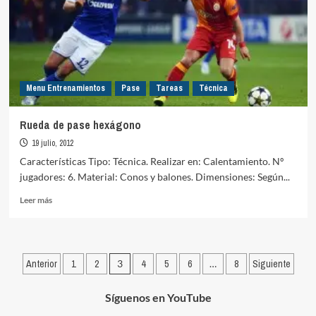
Menu Entrenamientos
Pase
Tareas
Técnica
Rueda de pase hexágono
19 julio, 2012
Características Tipo: Técnica. Realizar en: Calentamiento. Nº
jugadores: 6. Material: Conos y balones. Dimensiones: Según...
Leer
Leer más
más
sobre
Rueda
de
Paginación
Anterior
1
2
3
4
5
6
…
8
Siguiente
pase
de
hexágono
Síguenos en YouTube
entradas