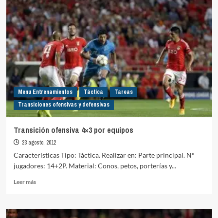
Menu Entrenamientos
Táctica
Tareas
Transiciones ofensivas y defensivas
Transición ofensiva 4×3 por equipos
23 agosto, 2012
Características Tipo: Táctica. Realizar en: Parte principal. Nº
jugadores: 14+2P. Material: Conos, petos, porterías y...
Leer
Leer más
más
sobre
Transición
ofensiva