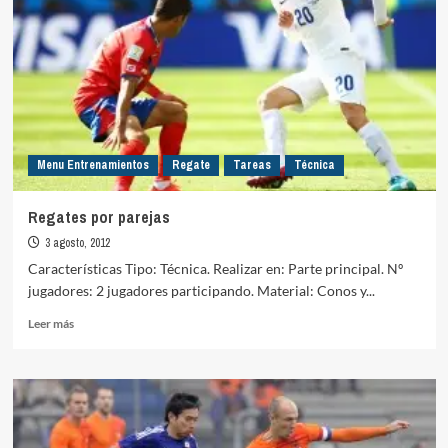
Menu Entrenamientos
Regate
Tareas
Técnica
Regates por parejas
3 agosto, 2012
Características Tipo: Técnica. Realizar en: Parte principal. Nº
jugadores: 2 jugadores participando. Material: Conos y...
Leer
Leer más
más
sobre
Regates
por
parejas