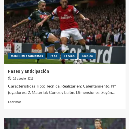
transiciones
4×2
Menu Entrenamientos
Pase
Tareas
Técnica
Pases y anticipación
10 agosto, 2012
Características Tipo: Técnica. Realizar en: Calentamiento. Nº
jugadores: 2. Material: Conos y balón. Dimensiones: Según...
Leer
Leer más
más
sobre
Pases
y
anticipación