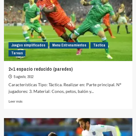
Juegos simplificados
Menu Entrenamientos
Táctica
Tareas
2×1 espacio reducido (paredes)
5 agosto, 2012
Características Tipo: Táctica. Realizar en: Parte principal. Nº
jugadores: 3. Material: Conos, petos, balón y...
Leer
Leer más
más
sobre
2×1
espacio
reducido
(paredes)