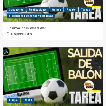
Conducción
Finalizaciones
Golpeo
Regate
Tareas
Transiciones ofensivas y defensivas
Finalizaciones 2vs1 y 2vs3
18 septiembre, 2024
Ataque
Tareas