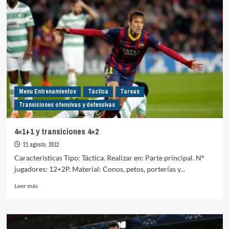
4×3
por
equipos
Menu Entrenamientos
Táctica
Tareas
Transiciones ofensivas y defensivas
4×1+1 y transiciones 4×2
21 agosto, 2012
Características Tipo: Táctica. Realizar en: Parte principal. Nº
jugadores: 12+2P. Material: Conos, petos, porterías y...
Leer
Leer más
más
sobre
4×1+1
y