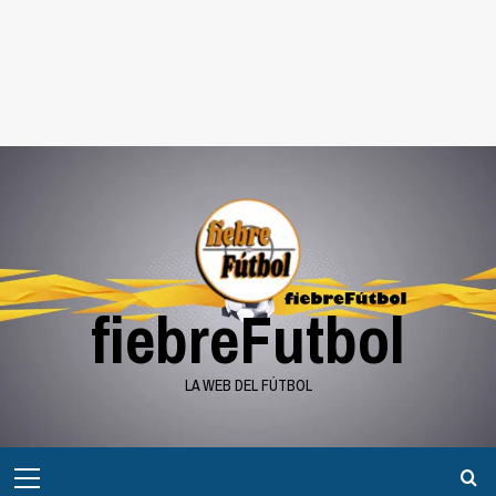
fiebreFutbol
LA WEB DEL FÚTBOL
Menú
principal