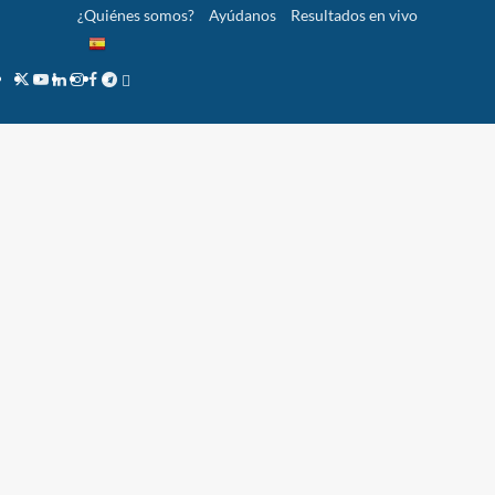
Saltar
¿Quiénes somos?
Ayúdanos
Resultados en vivo
al
contenido
Twitter
YouTube
LinkedIn
Instagram
Facebook
Telegram
PayPal