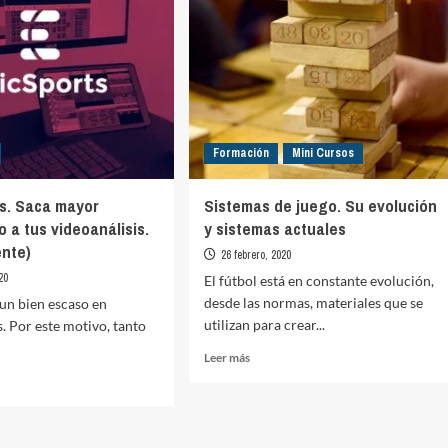
Formación
Mini Cursos
s. Saca mayor
Sistemas de juego. Su evolución
 a tus videoanálisis.
y sistemas actuales
ente)
26 febrero, 2020
20
El fútbol está en constante evolución,
desde las normas, materiales que se
 un bien escaso en
utilizan para crear...
s. Por este motivo, tanto
Leer
Leer más
más
sobre
Sistemas
de