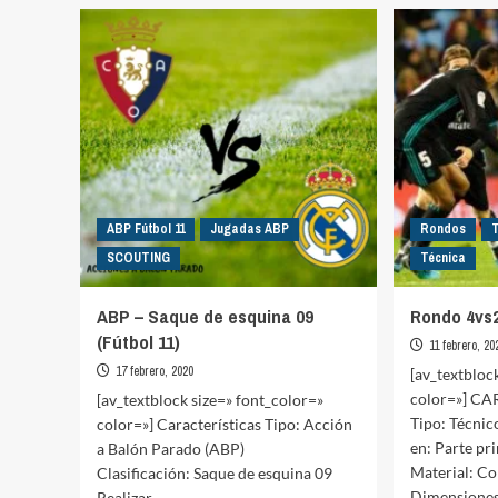
Sports
1vs1
Saca
–
mayo
2vs2
rendi
a
tus
videoa
(Próx
ABP Fútbol 11
Jugadas ABP
Rondos
SCOUTING
Técnica
ABP – Saque de esquina 09
Rondo 4vs2
(Fútbol 11)
11 febrero, 20
17 febrero, 2020
[av_textbloc
color=»] C
[av_textblock size=» font_color=»
Tipo: Técnic
color=»] Características Tipo: Acción
en: Parte pr
a Balón Parado (ABP)
Material: Co
Clasificación: Saque de esquina 09
Dimensiones:
Realizar...