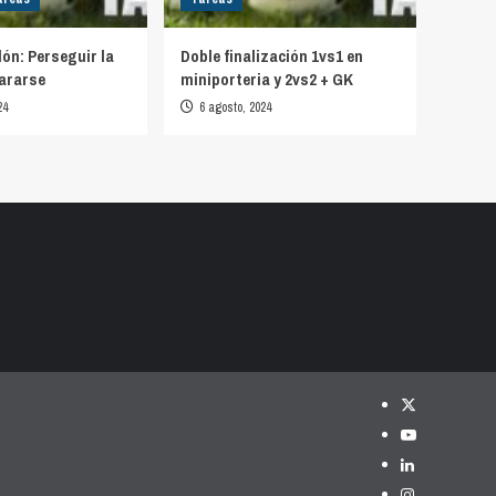
lón: Perseguir la
Doble finalización 1vs1 en
ararse
miniporteria y 2vs2 + GK
24
6 agosto, 2024
Twitter
YouTube
LinkedIn
Instagram