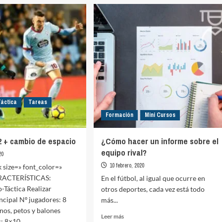
juego.
.
Su
evolución
r
y
miento
sistemas
actuales
nálisis.
imanente)
Táctica
Tareas
Formación
Mini Cursos
 + cambio de espacio
¿Cómo hacer un informe sobre el
equipo rival?
20
10 febrero, 2020
k size=» font_color=»
ARACTERÍSTICAS:
En el fútbol, al igual que ocurre en
o-Táctica Realizar
otros deportes, cada vez está todo
incipal Nº jugadores: 8
más...
nos, petos y balones
Leer
Leer más
 8×10...