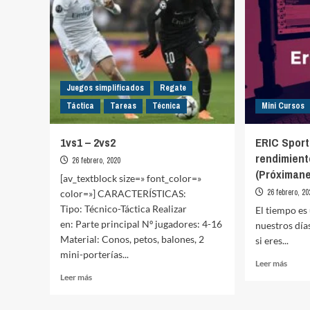
Juegos simplificados
Regate
Táctica
Tareas
Técnica
Mini Cursos
1vs1 – 2vs2
ERIC Sport
rendimiento
26 febrero, 2020
(Próximan
[av_textblock size=» font_color=»
26 febrero, 20
color=»] CARACTERÍSTICAS:
Tipo: Técnico-Táctica Realizar
El tiempo es
en: Parte principal Nº jugadores: 4-16
nuestros día
Material: Conos, petos, balones, 2
si eres...
mini-porterías...
Leer
Leer más
más
Leer
Leer más
sobre
más
ERIC
sobre