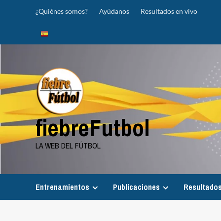
Saltar
¿Quiénes somos?
Ayúdanos
Resultados en vivo
al
contenido
fiebreFutbol
LA WEB DEL FÚTBOL
Entrenamientos
Publicaciones
Resultados