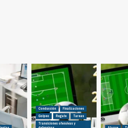
Conducción
Finalizaciones
Golpeo
Regate
Tareas
Transiciones ofensivas y
ientas
defensivas
Ataque
T