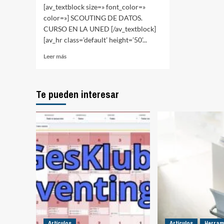
[av_textblock size=» font_color=»
color=»] SCOUTING DE DATOS.
CURSO EN LA UNED [/av_textblock]
[av_hr class=’default’ height=’50’...
Leer
Leer más
más
sobre
Scouting
Te pueden interesar
de
datos.
Curso
en
la
UNED
Artículos
Artículos
Herram