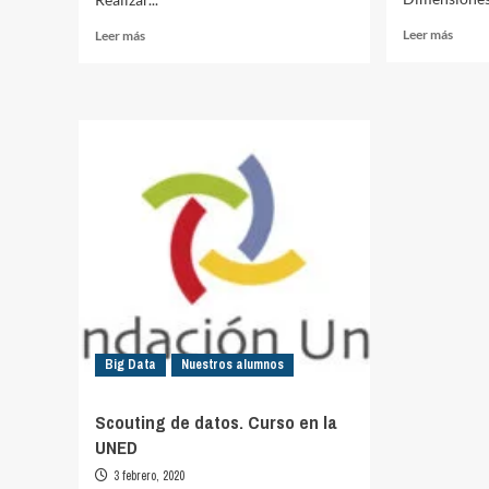
Leer
Leer
Leer más
Leer más
más
más
sobre
sobre
Rond
ABP
4vs2
–
+
Saque
cambi
de
de
esquina
espac
09
(Fútbol
11)
Big Data
Nuestros alumnos
Scouting de datos. Curso en la
UNED
3 febrero, 2020